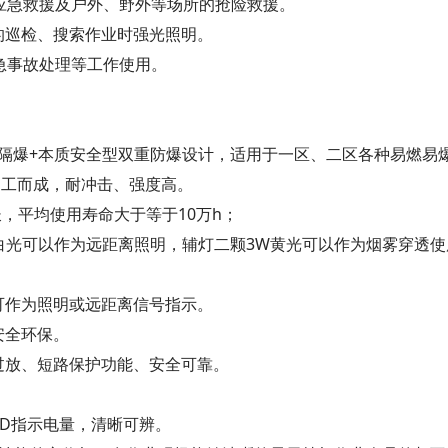
件应急救援及户外、野外等场所的抢险救援。
的巡检、搜索作业时强光照明。
急事故处理等工作使用。
T6Gb 隔爆+本质安全型双重防爆设计，适用于一区、二区各种易燃
密加工而成，耐冲击、强度高。
长，平均使用寿命大于等于10万h；
W白光可以作为远距离照明，辅灯二颗3W黄光可以作为烟雾穿透
可作为照明或远距离信号指示。
安全环保。
过放、短路保护功能、安全可靠。
。
ED指示电量，清晰可辨。