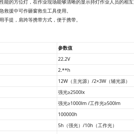
视性能的方位灯，在作业现场能够清晰的显示持灯作业人员的相互
应急救援中可作砸窗救生工具使用。
采用手提，肩跨等携带方式，便于携带。
参数值
22.2V
2.**h
12W（主光源）/2×3W（辅光源）
强光≥2500lx
强光≥1000lm /工作光≥500lm
100000h
5h（强光）/10h（工作光）