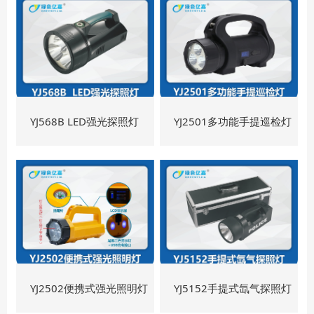
YJ568B LED强光探照灯
YJ2501多功能手提巡检灯
YJ2502便携式强光照明灯
YJ5152手提式氙气探照灯