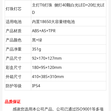
主灯T6灯珠 侧灯40颗白光LED+20红光LE
灯珠灯芯
D
适用电池
内置18650大容量锂电池
产品材质
ABS+AS+TPR
产品颜色
黑+绿
产品净重
351g
产品尺寸
92×170×127mm
彩盒尺寸
180×95×120mm
外箱尺寸
410×385×310mm
防护等级
IP54
品质保证
感谢您选用本公司产品。公司已通过ISO9001等多项