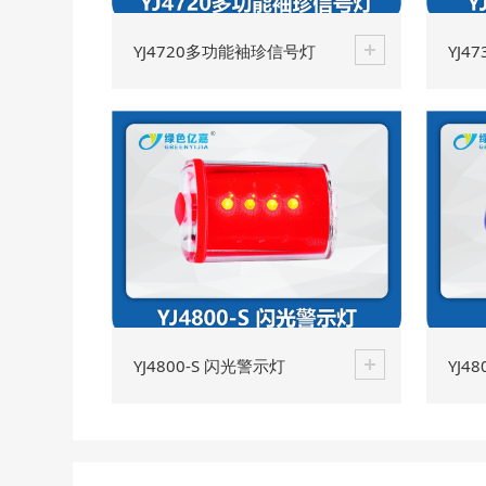
YJ4720多功能袖珍信号灯
YJ4
YJ4800-S 闪光警示灯
YJ4