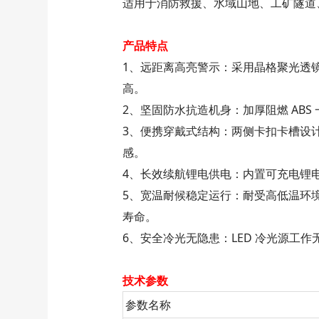
适用于消防救援、水域山地、工矿隧道
产品特点
1、远距离高亮警示：采用晶格聚光透镜
高。
2、坚固防水抗造机身：加厚阻燃 AB
3、便携穿戴式结构：两侧卡扣卡槽设
感。
4、长效续航锂电供电：内置可充电锂
5、宽温耐候稳定运行：耐受高低温环
寿命。
6、安全冷光无隐患：LED 冷光源工
技术参数
参数名称