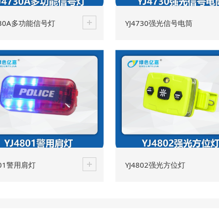
730A多功能信号灯
YJ4730强光信号电筒
801警用肩灯
YJ4802强光方位灯