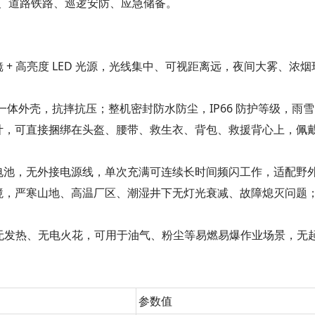
、道路铁路、巡逻安防、应急储备。
 + 高亮度 LED 光源，光线集中、可视距离远，夜间大雾、浓
S 一体外壳，抗摔抗压；整机密封防水防尘，IP66 防护等级，
计，可直接捆绑在头盔、腰带、救生衣、背包、救援背心上，佩
电池，无外接电源线，单次充满可连续长时间频闪工作，适配野
境，严寒山地、高温厂区、潮湿井下无灯光衰减、故障熄灭问题
作无发热、无电火花，可用于油气、粉尘等易燃易爆作业场景，无
参数值