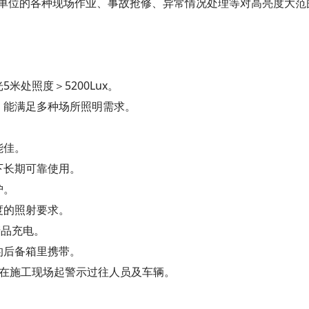
单位的各种现场作业、事故抢修、异常情况处理等对高亮度大范
米处照度＞5200Lux。
，能满足多种场所照明需求。
。
能佳。
下长期可靠使用。
护。
度的照射要求。
产品充电。
的后备箱里携带。
，在施工现场起警示过往人员及车辆。