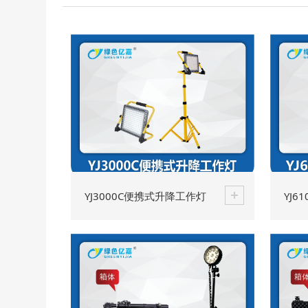
YJ3000C便携式升降工作灯
YJ