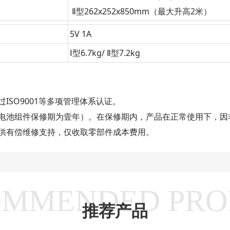
Ⅱ型262x252x850mm（最大升高2米）
5V 1A
Ⅰ型6.7kg/ Ⅱ型7.2kg
SO9001等多项管理体系认证。
池组件保修期为壹年）。在保修期内，产品在正常使用下，因
供有偿维修支持，仅收取零部件成本费用。
OMMENDED PRO
推荐产品