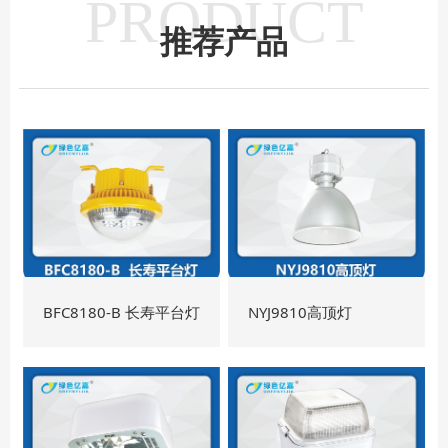
PRODUCT
推荐产品
BFC8180-B 长寿平台灯
NYJ9810高顶灯