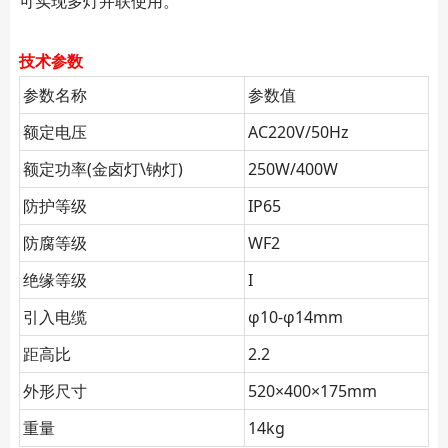
可实现多灯并联使用。
技术参数
参数名称
参数值
额定电压
AC220V/50Hz
额定功率(金卤灯\钠灯)
250W/400W
防护等级
IP65
防腐等级
WF2
绝缘等级
I
引入电缆
φ10-φ14mm
距高比
2.2
外形尺寸
520×400×175mm
重量
14kg