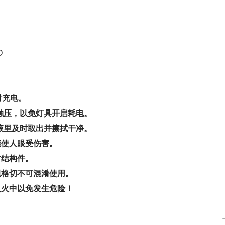
D
时充电。
触压，以免灯具开启耗电。
液里及时取出并擦拭干净。
能使人眼受伤害。
封结构件。
规格切不可混淆使用。
入火中以免发生危险！