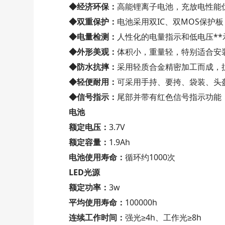
◆经济环保：
高能锂离子电池，充放电性能
◆双重保护：
电池采用双IC、双MOS保护
◆电量检测：
人性化的电量指示和低电压*
◆外形美观：
体积小，重量轻，特别适合安
◆防水抗摔：
采用轻质合金精密加工而成，
◆轻便耐用：
可采用手持、要挎、袋装、头
◆信号指示：
尾部并带有红色信号指示功能
电池
额定电压：
3.7V
额定容量：
1.9Ah
电池使用寿命：
循环约1000次
LED光源
额定功率：
3w
平均使用寿命：
100000h
连续工作时间：
强光≥4h、工作光≥8h