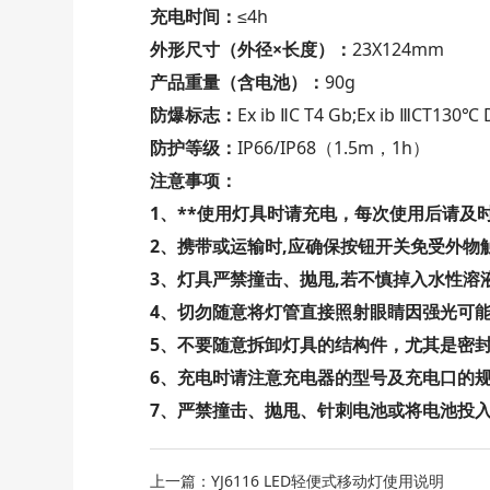
充电时间：
≤4h
外形尺寸（外径×长度）：
23X124mm
产品重量（含电池）：
90g
防爆标志：
Ex ib ⅡC T4 Gb;Ex ib ⅢCT130℃ 
防护等级：
IP66/IP68（1.5m，1h）
注意事项：
1、**使用灯具时请充电，每次使用后请及
2、携带或运输时,应确保按钮开关免受外物
3、灯具严禁撞击、抛甩,若不慎掉入水性溶
4、切勿随意将灯管直接照射眼睛因强光可
5、不要随意拆卸灯具的结构件，尤其是密
6、充电时请注意充电器的型号及充电口的
7、严禁撞击、抛甩、针刺电池或将电池投
上一篇：YJ6116 LED轻便式移动灯使用说明