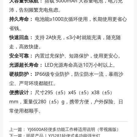
大容量长续航：
搭载 5000mAh 大容量电池，电力充
沛，告别频繁充电焦虑。
持久寿命：
电池能≥1000次循环使用，长期使用更省心
省钱。
快速回血：
支持 2A快充，≤3小时就能充满，随充随
走，高效快捷。
安全可靠：
内置过充保护、短路保护，使用更安心。
光源超长寿命：
LED光源寿命高达10万小时以上。
硬核防护：
IP66级专业防护，防尘防水一流，暴雨沙
尘、严苛环境都能扛。
便携设计：
尺寸295（±5）x45（±5）x38（±5）
mm，重量仅280（±5）g，携带方便，户外探险、日
常使用都顺手。
上一篇： YJ6600A轻便多功能工作棒适用说明（带视频版）
下一篇：明星产品 | YJ5281轻便式多功能强光灯