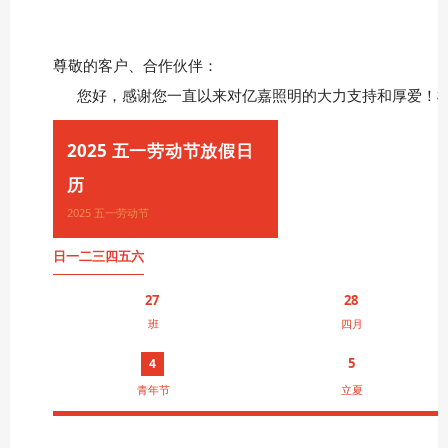
尊敬的客户、合作伙伴：
您好，感谢您一直以来对亿嘉照明的大力支持和厚爱！根据
2025 五一劳动节放假日
历
2025 五一劳动节
日
一
二
三
四
五
六
27
28
班
四月
5
4
青年节
立夏