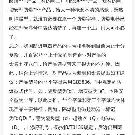
防爆***产品，有的叫工厂用防爆***产品，还有的叫
增安型防爆***产品，给人一种概念不清的感觉，既然
叫隔爆型，就没有必要在添一个防爆字样，防爆电器已
经在型号序号中表达清楚了，再加一个工厂用大可不必
了。
总之，我国防爆电器产品的型号和名称到目前为止十分
复杂，几百家乃**上千家的制造企业对产品的
命名五花八门，给产品选型带来了很大的不方便。因
此，结合上述情况，对产品型号编制和命名提出如下建
议：产品型号的**个字母采用GB3836。1中规定的防
爆型式代号。如，隔爆型为“d”、增安型为“e”、本质安
全型为“i”等，以此类推。**个字母和第三个字母均为体
现产品主要特征，例如，隔爆型电磁起动器，标记
为“dQD□”，意为隔爆型（d）起动器（Q）电磁式
（D），□添序列号，仍按JB/T3139规定，后边仍用两