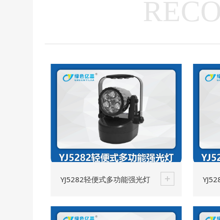
REC
YJ5282轻便式多功能强光灯
YJ