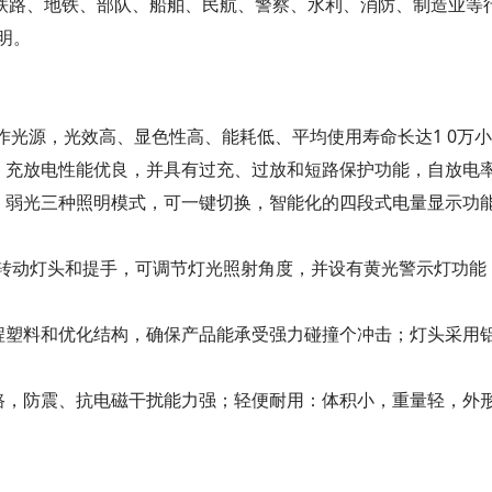
路、地铁、部队、船舶、民航、警察、水利、消防、制造业等
明。
 D作光源，光效高、显色性高、能耗低、平均使用寿命长达1 0万
，充放电性能优良，并具有过充、过放和短路保护功能，自放电
、弱光三种照明模式，可一键切换，智能化的四段式电量显示功
过转动灯头和提手，可调节灯光照射角度，并设有黄光警示灯功能
程塑料和优化结构，确保产品能承受强力碰撞个冲击；灯头采用
路，防震、抗电磁干扰能力强；轻便耐用：体积小，重量轻，外形