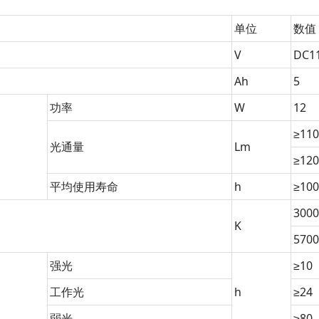
单位
数值
V
DC11
Ah
5
功率
W
12
≥11
光通量
Lm
≥12
平均使用寿命
h
≥100
3000
K
5700
强光
≥10
工作光
h
≥24
弱光
≥80