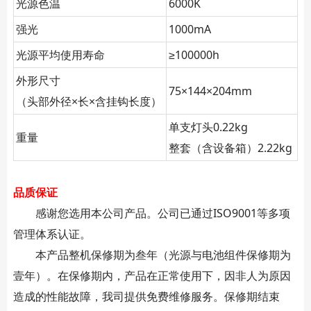
光源色温
6000K
强光
1000mA
光源平均使用寿命
≥
100000h
外形尺寸
75
×
144
×
204mm
（头部外径
×长×含挂钩长度）
单支灯头
0.22kg
重量
整套（含设备箱）
2.22kg
品质保证
感谢您选用本公司产品。公司已通过ISO9001等多项
管理体系认证。
本产品整机保修期为叁年（光源与电池组件保修期为
壹年）。在保修期内，产品在正常使用下，因非人为原因
造成的性能故障，我司提供免费维修服务。保修期结束