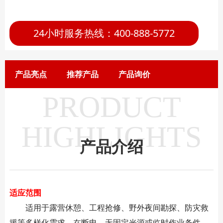
24小时服务热线：400-888-5772
产品亮点
推荐产品
产品询价
PRODUCT
HIGHLIGHTS
产品介绍
适应范围
适用于露营休憩、工程抢修、野外夜间勘探、防灾救
援等多样化需求。在断电、无固定光源或临时作业条件