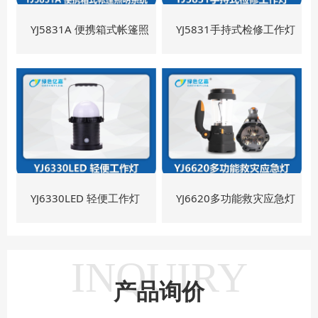
YJ5831A 便携箱式帐篷照
YJ5831手持式检修工作灯
明系统
YJ6330LED 轻便工作灯
YJ6620多功能救灾应急灯
INQUIRY
产品询价