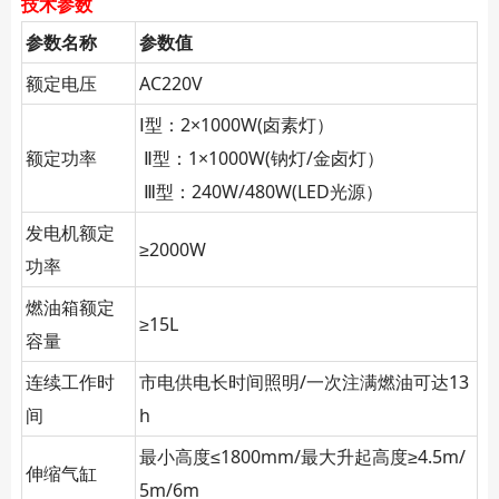
技术参数
参数名称
参数值
额定电压
AC220V
Ⅰ型：2×1000W(卤素灯）
额定功率
Ⅱ型：1×1000W(钠灯/金卤灯）
Ⅲ型：240W/480W(LED光源）
发电机额定
≥2000W
功率
燃油箱额定
≥15L
容量
连续工作时
市电供电长时间照明/一次注满燃油可达13
间
h
最小高度≤1800mm/最大升起高度≥4.5m/
伸缩气缸
5m/6m