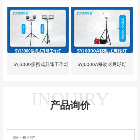
灯
灯
SYJ3000便携式升降工作灯
SYJ6000A移动式月球灯
INQUIRY
产品询价