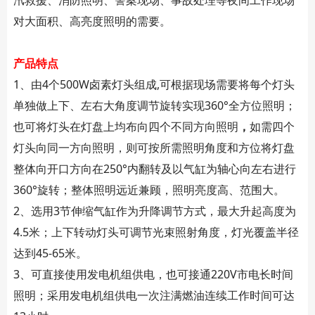
汛救援、消防照明、警案现场、事故处理等夜间工作现场
对大面积、高亮度照明的需要。
产品特点
1、由4个500W卤素灯头组成,可根据现场需要将每个灯头
单独做上下、左右大角度调节旋转实现360°全方位照明；
也可将灯头在灯盘上均布向四个不同方向照明
，
如需四个
灯头向同一方向照明，则可按所需照明角度和方位将灯盘
整体向开口方向在250°内翻转及以气缸为轴心向左右进行
360°旋转；整体照明远近兼顾，照明亮度高、范围大。
2、选用3节伸缩气缸作为升降调节方式，最大升起高度为
4.5米；上下转动灯头可调节光束照射角度，灯光覆盖半径
达到45-65米。
3、可直接使用发电机组供电，也可接通220V市电长时间
照明；采用发电机组供电一次注满燃油连续工作时间可达