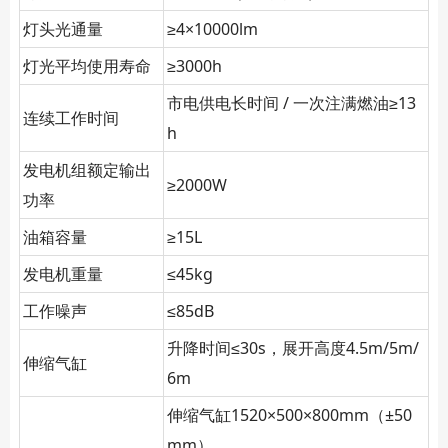
灯头光通量
≥4×10000lm
灯光平均使用寿命
≥3000h
市电供电长时间 / 一次注满燃油≥13
连续工作时间
h
发电机组额定输出
≥2000W
功率
油箱容量
≥15L
发电机重量
≤45kg
工作噪声
≤85dB
升降时间≤30s，展开高度4.5m/5m/
伸缩气缸
6m
伸缩气缸1520×500×800mm（±50
mm）